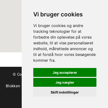
Vi bruger cookies
Vi bruger cookies og andre
tracking teknologier for at
forbedre din oplevelse på vores
website, til at vise personaliseret
indhold, målrettede annoncer og
til at forstå hvor vores besøgende
kommer fra.
Jeg accepterer
© Copyright Dänische Christbäume - Bäume &
Schnittgrün
Jeg nægter
Blokken 15 | DK-3460 Birkerød | Tlf.:
+45 45 35 24 12
|
info@christmastree.dk
Skift indstillinger
Terms
Privacy Policy
Cookies