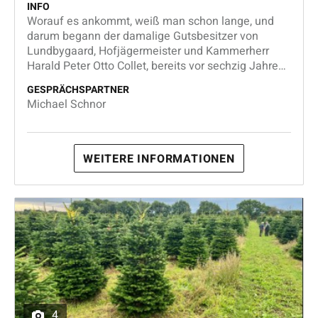
INFO
Worauf es ankommt, weiß man schon lange, und
darum begann der damalige Gutsbesitzer von
Lundbygaard, Hofjägermeister und Kammerherr
Harald Peter Otto Collet, bereits vor sechzig Jahren,
also im Jahre 1953, mit dem Anbau von
GESPRÄCHSPARTNER
Nordmanntannen. Seitdem wurden die
Michael Schnor
Anbauflächen mehrmals erweitert und COLLET ist
heute Marktführer in der
Weihnachtsbaumproduktion.
WEITERE INFORMATIONEN
4