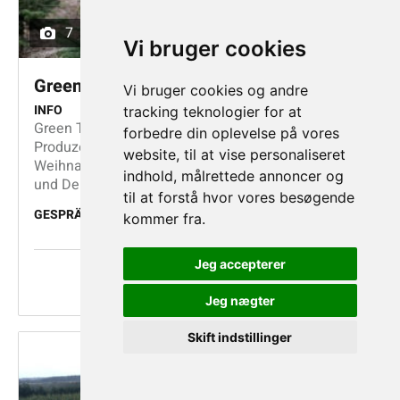
7
Vi bruger cookies
Green Team Group A/S
Vi bruger cookies og andre
INFO
tracking teknologier for at
Green Team Group A/S ist Europas führender
forbedre din oplevelse på vores
Produzent und Lieferant von
website, til at vise personaliseret
Weihnachtsbaumpflanzen, Weihnachts-bäumen
indhold, målrettede annoncer og
und Dekorationen. Die Verkaufsge-sellschaften der
til at forstå hvor vores besøgende
Green Team Group vertreiben die Produkte direkt
GESPRÄCHSPARTNER
kommer fra.
an große europäische Einzelhandelsketten und
Gartencenter. Mehr dazu können Sie auf
www.greenteam-group.com finden.
Jeg accepterer
WEITERE INFORMATIONEN
Jeg nægter
Skift indstillinger