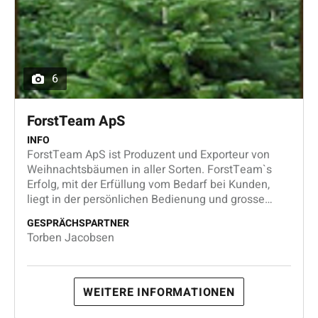
6
ForstTeam ApS
INFO
ForstTeam ApS ist Produzent und Exporteur von
Weihnachtsbäumen in aller Sorten. ForstTeam`s
Erfolg, mit der Erfüllung vom Bedarf bei Kunden,
liegt in der persönlichen Bedienung und grosse
Erfahrung auf dem Europäischen Markt. Wir legen
GESPRÄCHSPARTNER
grossen Wert auf Qualität, Liefertermine und einen
Torben Jacobsen
guten Service.
WEITERE INFORMATIONEN