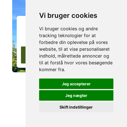
Vi bruger cookies
MARKTPLATZ
Vi bruger cookies og andre
Die besten Angebote gleich
tracking teknologier for at
hier
forbedre din oplevelse på vores
website, til at vise personaliseret
SCHAUEN SIE SICH UNSEREN
indhold, målrettede annoncer og
MARKTPLATZ AN
til at forstå hvor vores besøgende
kommer fra.
Jeg accepterer
Besuchen Sie unsere Hauptseite
Jeg nægter
Skift indstillinger