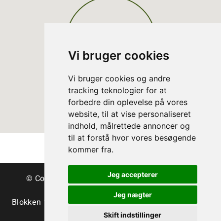
Vi bruger cookies
Vi bruger cookies og andre
tracking teknologier for at
forbedre din oplevelse på vores
website, til at vise personaliseret
indhold, målrettede annoncer og
til at forstå hvor vores besøgende
kommer fra.
Jeg accepterer
© Copyright Dänische Christbäume - Bäume &
Schnittgrün
Jeg nægter
Blokken 15 | DK-3460 Birkerød | Tlf.:
+45 45 35 24 12
|
info@christmastree.dk
Skift indstillinger