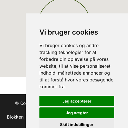
Vi bruger cookies
Vi bruger cookies og andre
tracking teknologier for at
forbedre din oplevelse på vores
website, til at vise personaliseret
indhold, målrettede annoncer og
til at forstå hvor vores besøgende
kommer fra.
Jeg accepterer
© Copyright Dänische Christbäume - Bäume &
Schnittgrün
Jeg nægter
Blokken 15 | DK-3460 Birkerød | Tlf.:
+45 45 35 24 12
|
info@christmastree.dk
Skift indstillinger