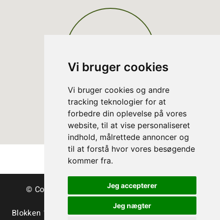
Vi bruger cookies
Vi bruger cookies og andre
tracking teknologier for at
forbedre din oplevelse på vores
website, til at vise personaliseret
indhold, målrettede annoncer og
til at forstå hvor vores besøgende
kommer fra.
Jeg accepterer
© Copyright Dänische Christbäume - Bäume &
Schnittgrün
Jeg nægter
Blokken 15 | DK-3460 Birkerød | Tlf.:
+45 45 35 24 12
|