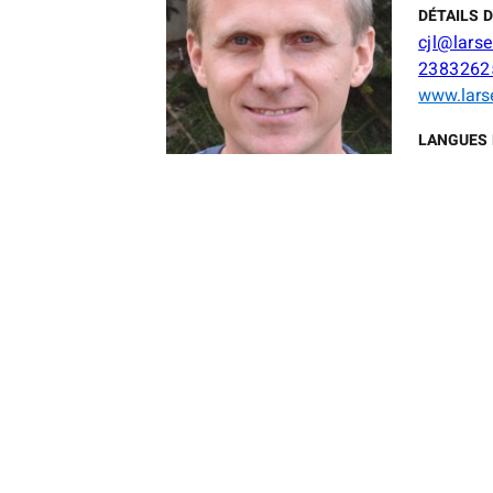
DÉTAILS 
cjl@lars
2383262
www.lars
LANGUES 