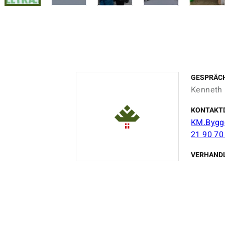
GESPRÄC
Kenneth
KONTAKT
KM.Bygg
21 90 70
VERHAND