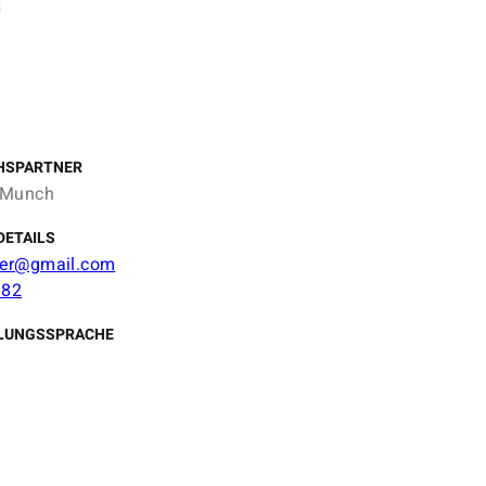
HSPARTNER
 Munch
DETAILS
er@gmail.com
 82
LUNGSSPRACHE