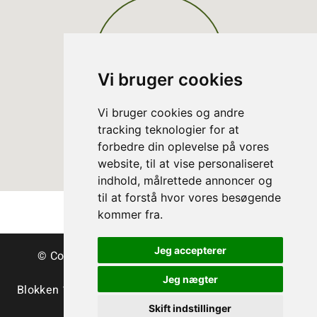
Vi bruger cookies
Vi bruger cookies og andre
tracking teknologier for at
forbedre din oplevelse på vores
website, til at vise personaliseret
indhold, målrettede annoncer og
til at forstå hvor vores besøgende
kommer fra.
Jeg accepterer
© Copyright Dänische Christbäume - Bäume &
Schnittgrün
Jeg nægter
Blokken 15 | DK-3460 Birkerød | Tlf.:
+45 45 35 24 12
|
info@christmastree.dk
Skift indstillinger