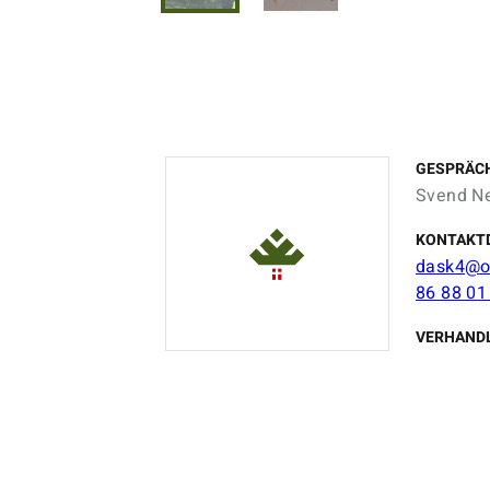
GESPRÄC
Svend N
KONTAKT
dask4@o
86 88 01
VERHAND