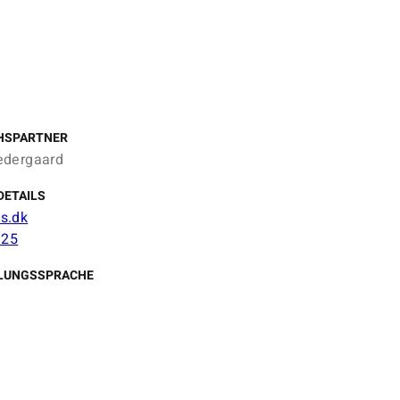
HSPARTNER
edergaard
DETAILS
s.dk
 25
LUNGSSPRACHE