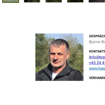
GESPRÄC
Bjarne B
KONTAKT
Info@top
+45 24 4
www.topp
VERHAND