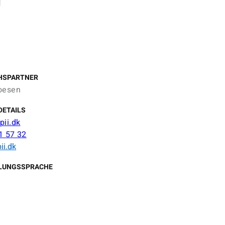
HSPARTNER
oesen
DETAILS
pii.dk
1 57 32
ii.dk
LUNGSSPRACHE