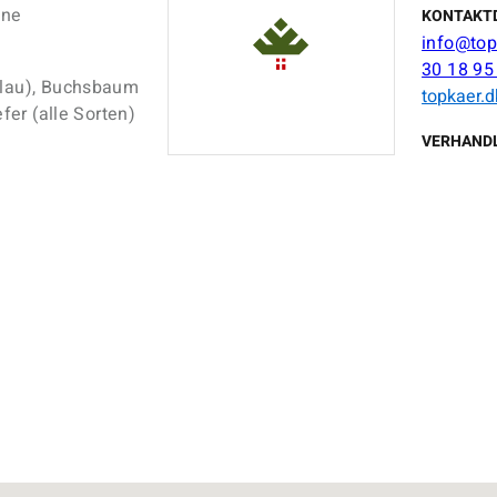
nne
KONTAKT
info@top
30 18 95
blau), Buchsbaum
topkaer.d
fer (alle Sorten)
VERHAND