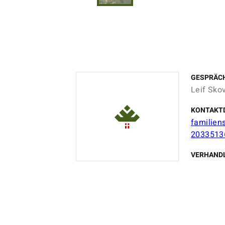
GESPRÄC
Leif Sko
KONTAKT
familien
2033513
VERHAND