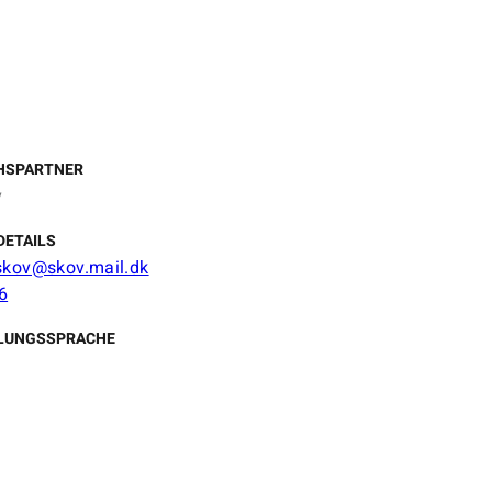
HSPARTNER
v
DETAILS
skov@skov.mail.dk
6
LUNGSSPRACHE