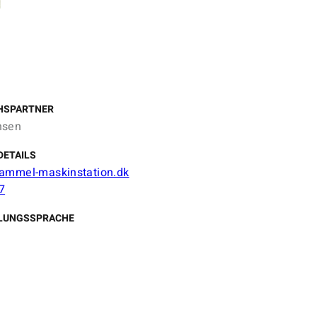
HSPARTNER
nsen
DETAILS
ammel-maskinstation.dk
7
LUNGSSPRACHE