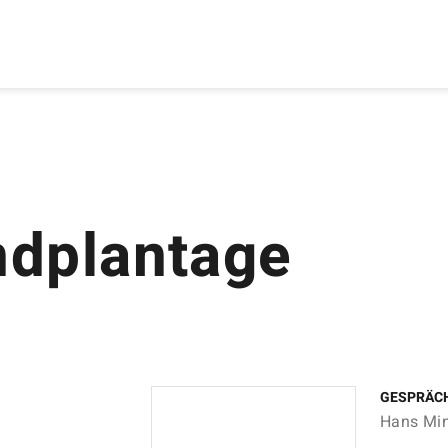
ndplantage
GESPRÄC
Hans Mi