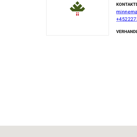
KONTAKT
minnema
+452227
VERHAND