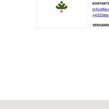
KONTAKT
info@hej
+452066
VERHAND