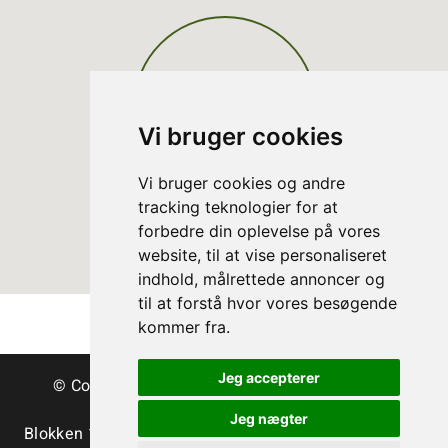
Vi bruger cookies
Vi bruger cookies og andre
tracking teknologier for at
forbedre din oplevelse på vores
website, til at vise personaliseret
indhold, målrettede annoncer og
til at forstå hvor vores besøgende
kommer fra.
Jeg accepterer
© Copyright Dänische Christbäume - Bäume &
Schnittgrün
Jeg nægter
Blokken 15 | DK-3460 Birkerød | Tlf.:
+45 45 35 24 12
|