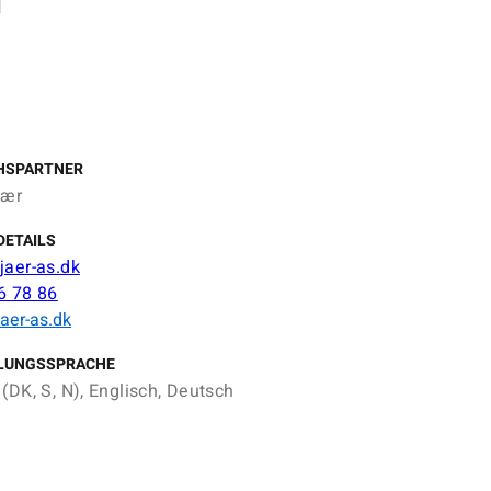
HSPARTNER
jær
DETAILS
jaer-as.dk
6 78 86
aer-as.dk
LUNGSSPRACHE
(DK, S, N), Englisch, Deutsch