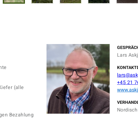
GESPRÄC
Lars Ask
hte
KONTAKT
lars@ask
+45 21 7
iefer (alle
www.askj
VERHAND
Nordisch 
egen Bezahlung