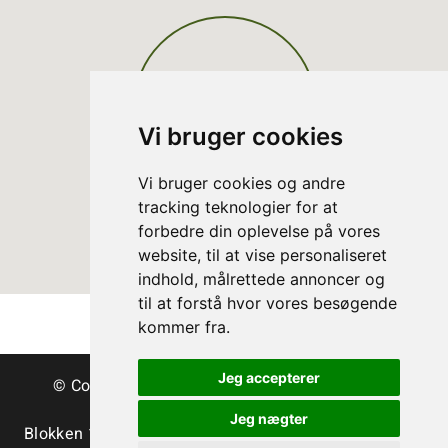
Vi bruger cookies
Vi bruger cookies og andre
tracking teknologier for at
forbedre din oplevelse på vores
website, til at vise personaliseret
indhold, målrettede annoncer og
til at forstå hvor vores besøgende
kommer fra.
Jeg accepterer
© Copyright Dänische Christbäume - Bäume &
Schnittgrün
Jeg nægter
Blokken 15 | DK-3460 Birkerød | Tlf.:
+45 45 35 24 12
|