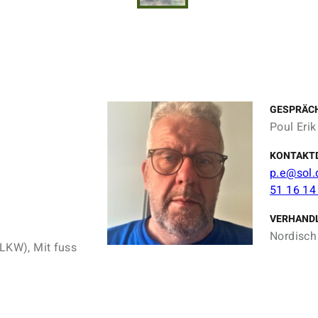
GESPRÄC
Poul Eri
KONTAKT
p.e@sol.
51 16 14
VERHAND
Nordisch 
 LKW), Mit fuss