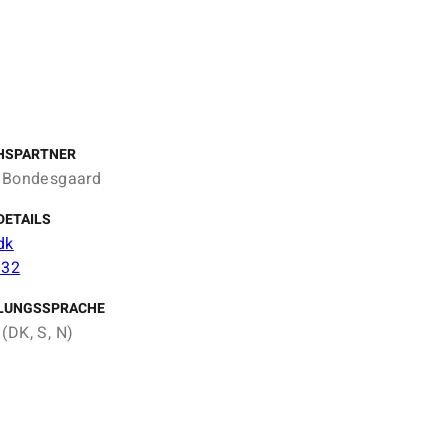
HSPARTNER
k Bondesgaard
DETAILS
dk
 32
LUNGSSPRACHE
(DK, S, N)