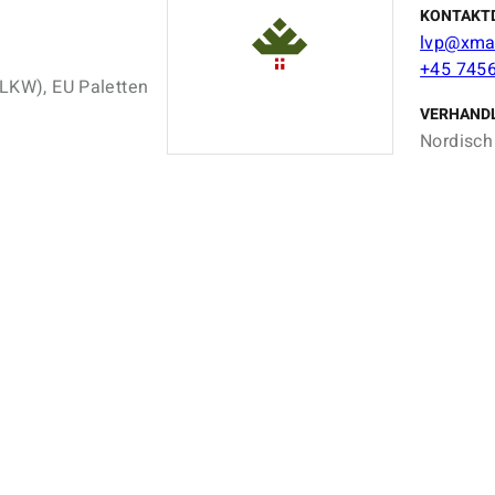
KONTAKT
lvp@xma
+45 745
 LKW), EU Paletten
VERHAND
Nordisch 