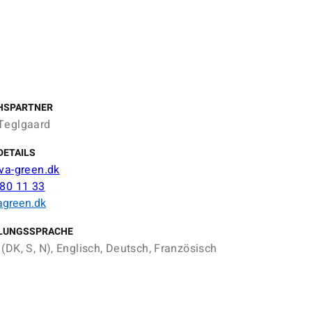
HSPARTNER
Teglgaard
DETAILS
lva-green.dk
 80 11 33
agreen.dk
LUNGSSPRACHE
(DK, S, N), Englisch, Deutsch, Französisch