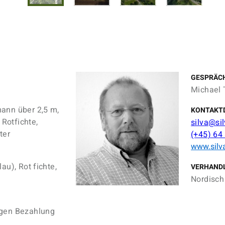
GESPRÄC
Michael 
ann über 2,5 m,
KONTAKT
 Rotfichte,
silva@si
ter
(+45) 64
www.silv
au), Rot fichte,
VERHAND
Nordisch 
egen Bezahlung