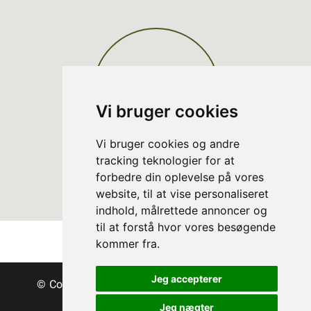
Vi bruger cookies
Vi bruger cookies og andre
tracking teknologier for at
forbedre din oplevelse på vores
website, til at vise personaliseret
indhold, målrettede annoncer og
til at forstå hvor vores besøgende
kommer fra.
Jeg accepterer
© Copyright Dänische Christbäume - Bäume &
Schnittgrün
Jeg nægter