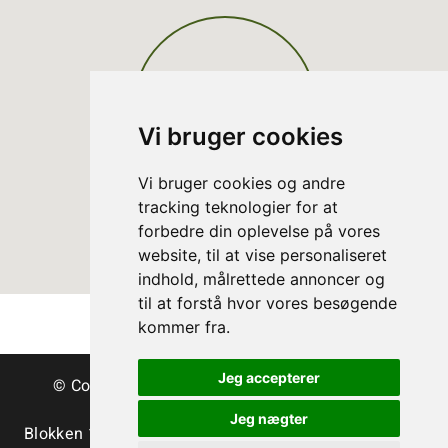
Vi bruger cookies
Vi bruger cookies og andre
tracking teknologier for at
forbedre din oplevelse på vores
website, til at vise personaliseret
indhold, målrettede annoncer og
til at forstå hvor vores besøgende
kommer fra.
Jeg accepterer
© Copyright Dänische Christbäume - Bäume &
Schnittgrün
Jeg nægter
Blokken 15 | DK-3460 Birkerød | Tlf.:
+45 45 35 24 12
|