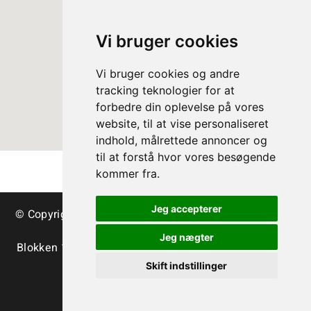
Vi bruger cookies
Vi bruger cookies og andre
tracking teknologier for at
forbedre din oplevelse på vores
website, til at vise personaliseret
indhold, målrettede annoncer og
til at forstå hvor vores besøgende
kommer fra.
Jeg accepterer
© Copyright Danish Christmas Tree Association - trees
& greenery
Jeg nægter
Blokken 15 | DK-3460 Birkerød | Tlf.:
+45 45 35 24 12
|
info@christmastree.dk
Skift indstillinger
Terms
Privacy Policy
Cookies