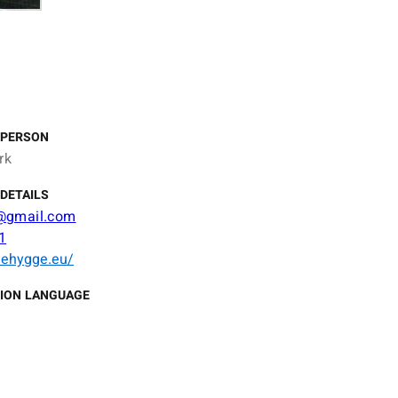
 PERSON
rk
DETAILS
@gmail.com
1
ulehygge.eu/
ION LANGUAGE