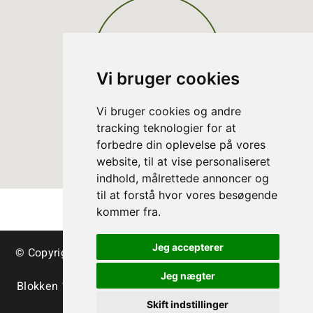
Vi bruger cookies
Vi bruger cookies og andre
tracking teknologier for at
forbedre din oplevelse på vores
website, til at vise personaliseret
indhold, målrettede annoncer og
til at forstå hvor vores besøgende
kommer fra.
Jeg accepterer
© Copyright Danish Christmas Tree Association - trees
& greenery
Jeg nægter
Blokken 15 | DK-3460 Birkerød | Tlf.:
+45 45 35 24 12
|
info@christmastree.dk
Skift indstillinger