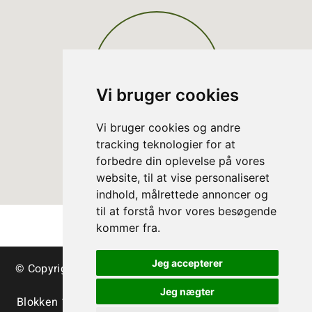
Vi bruger cookies
Vi bruger cookies og andre
tracking teknologier for at
forbedre din oplevelse på vores
website, til at vise personaliseret
indhold, målrettede annoncer og
til at forstå hvor vores besøgende
kommer fra.
Jeg accepterer
© Copyright Danish Christmas Tree Association - trees
& greenery
Jeg nægter
Blokken 15 | DK-3460 Birkerød | Tlf.:
+45 45 35 24 12
|