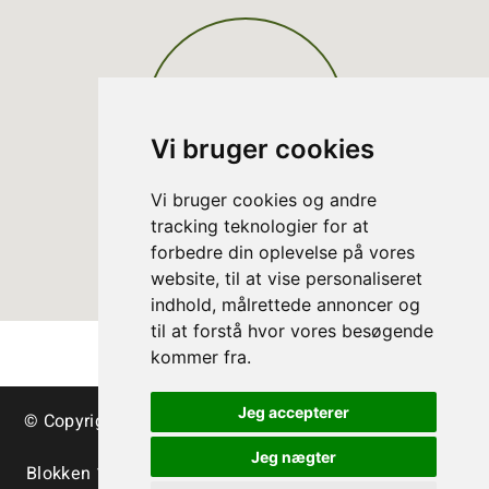
Vi bruger cookies
Vi bruger cookies og andre
tracking teknologier for at
forbedre din oplevelse på vores
website, til at vise personaliseret
indhold, målrettede annoncer og
til at forstå hvor vores besøgende
kommer fra.
Jeg accepterer
© Copyright Danish Christmas Tree Association - trees
& greenery
Jeg nægter
Blokken 15 | DK-3460 Birkerød | Tlf.:
+45 45 35 24 12
|