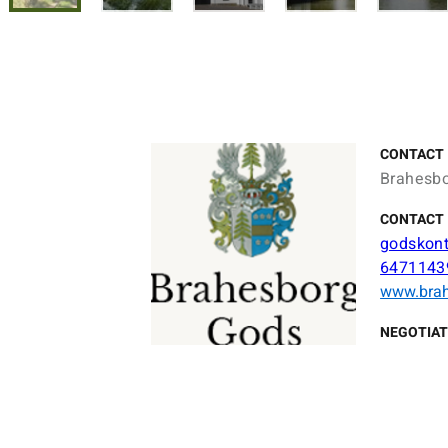
CONTACT
Brahesbo
CONTACT 
godskon
6471143
www.brah
NEGOTIAT