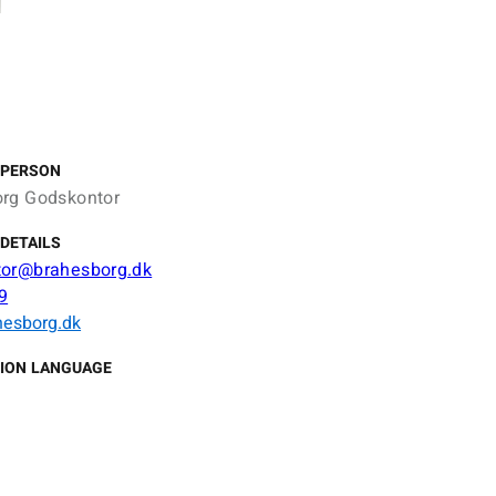
 PERSON
rg Godskontor
DETAILS
tor@brahesborg.dk
9
esborg.dk
ION LANGUAGE