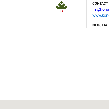
CONTACT 
ns@kongf
www.kong
NEGOTIAT