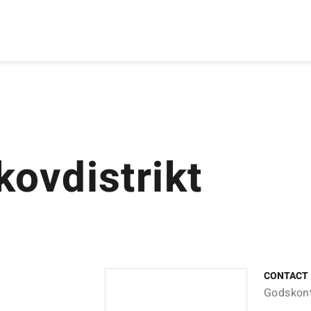
ovdistrikt
CONTACT
Godskont