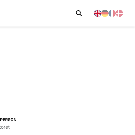
 PERSON
oret