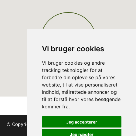
Vi bruger cookies
Vi bruger cookies og andre
tracking teknologier for at
forbedre din oplevelse på vores
website, til at vise personaliseret
indhold, målrettede annoncer og
til at forstå hvor vores besøgende
kommer fra.
Jeg accepterer
© Copyright Danish Christmas Tree Association - trees
& greenery
Jeg nægter