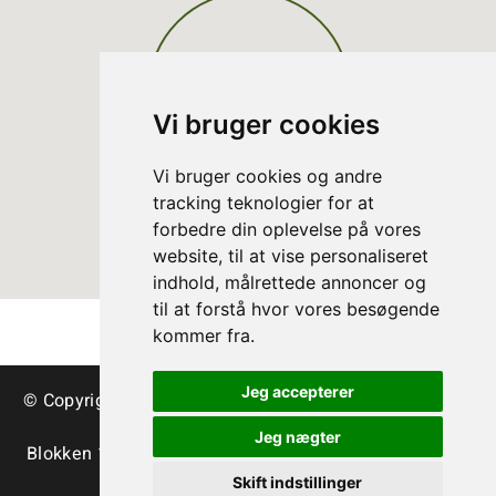
Vi bruger cookies
Vi bruger cookies og andre
tracking teknologier for at
forbedre din oplevelse på vores
website, til at vise personaliseret
indhold, målrettede annoncer og
til at forstå hvor vores besøgende
kommer fra.
Jeg accepterer
© Copyright Arbres de Noël danois – sapins et verdure
de décoration
Jeg nægter
Blokken 15 | DK-3460 Birkerød | Tlf.:
+45 45 35 24 12
|
info@christmastree.dk
Skift indstillinger