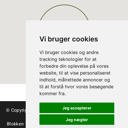
Vi bruger cookies
Vi bruger cookies og andre
tracking teknologier for at
forbedre din oplevelse på vores
website, til at vise personaliseret
indhold, målrettede annoncer og
til at forstå hvor vores besøgende
kommer fra.
Jeg accepterer
© Copyright Arbres de Noël danois – sapins et verdure
de décoration
Jeg nægter
Blokken 15 | DK-3460 Birkerød | Tlf.:
+45 45 35 24 12
|