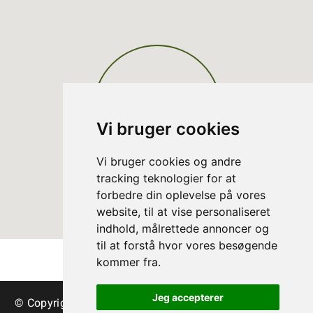
Vi bruger cookies
Vi bruger cookies og andre
tracking teknologier for at
forbedre din oplevelse på vores
website, til at vise personaliseret
indhold, målrettede annoncer og
til at forstå hvor vores besøgende
kommer fra.
Jeg accepterer
© Copyright Arbres de Noël danois – sapins et verdure