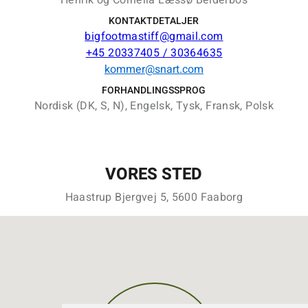
Henrik og Cornelia Læssø Belderbos
KONTAKTDETALJER
bigfootmastiff@gmail.com
+45 20337405 / 30364635
kommer@snart.com
FORHANDLINGSSPROG
Nordisk (DK, S, N), Engelsk, Tysk, Fransk, Polsk
VORES STED
Haastrup Bjergvej 5, 5600 Faaborg