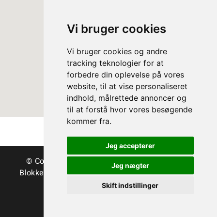
Vi bruger cookies
Vi bruger cookies og andre
tracking teknologier for at
forbedre din oplevelse på vores
website, til at vise personaliseret
indhold, målrettede annoncer og
til at forstå hvor vores besøgende
kommer fra.
Jeg accepterer
© Copyright Danske Juletræer - Træer & grønt
Jeg nægter
Blokken 15 | DK-3460 Birkerød | Tlf.:
45 35 24 12
|
info@christmastree.dk
Skift indstillinger
Terms
Privacy Policy
Cookies