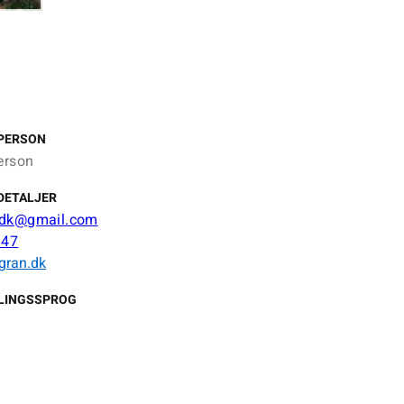
PERSON
erson
DETALJER
.dk@gmail.com
 47
gran.dk
LINGSSPROG