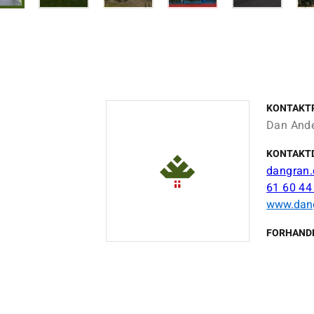
KONTAKT
Dan And
KONTAKT
dangran
61 60 44
www.dan
FORHAND