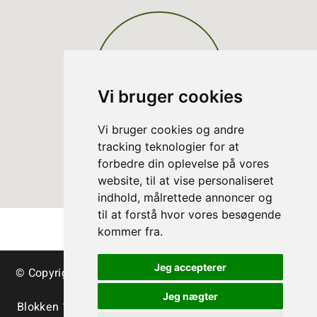
Vi bruger cookies
Vi bruger cookies og andre
tracking teknologier for at
forbedre din oplevelse på vores
website, til at vise personaliseret
indhold, målrettede annoncer og
til at forstå hvor vores besøgende
kommer fra.
Jeg accepterer
© Copyright Danish Christmas Tree Association - trees
& greenery
Jeg nægter
Blokken 15 | DK-3460 Birkerød | Tlf.:
+45 45 35 24 12
|