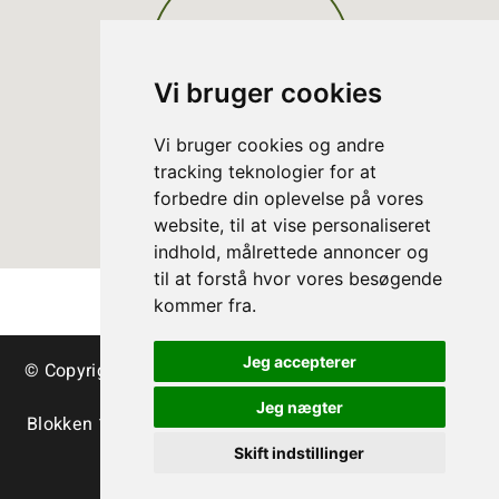
Vi bruger cookies
Vi bruger cookies og andre
tracking teknologier for at
forbedre din oplevelse på vores
website, til at vise personaliseret
indhold, målrettede annoncer og
til at forstå hvor vores besøgende
kommer fra.
Jeg accepterer
© Copyright Danish Christmas Tree Association - trees
& greenery
Jeg nægter
Blokken 15 | DK-3460 Birkerød | Tlf.:
+45 45 35 24 12
|
info@christmastree.dk
Skift indstillinger
Terms
Privacy Policy
Cookies