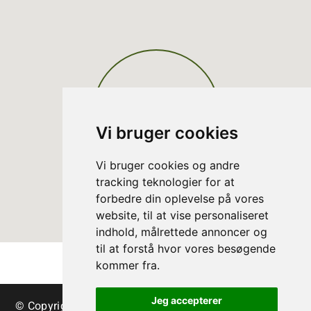
Vi bruger cookies
Vi bruger cookies og andre
tracking teknologier for at
forbedre din oplevelse på vores
website, til at vise personaliseret
indhold, målrettede annoncer og
til at forstå hvor vores besøgende
kommer fra.
Jeg accepterer
© Copyright Danish Christmas Tree Association - trees