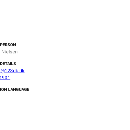
 PERSON
k Nielsen
DETAILS
r@123dk.dk
1901
ION LANGUAGE