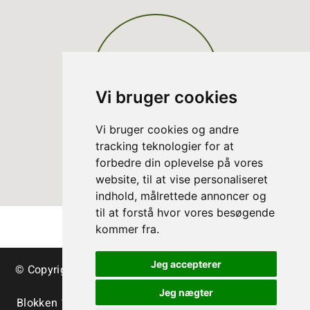
Vi bruger cookies
Vi bruger cookies og andre
tracking teknologier for at
forbedre din oplevelse på vores
website, til at vise personaliseret
indhold, målrettede annoncer og
til at forstå hvor vores besøgende
kommer fra.
Jeg accepterer
© Copyright Danish Christmas Tree Association - trees
& greenery
Jeg nægter
Blokken 15 | DK-3460 Birkerød | Tlf.:
+45 45 35 24 12
|