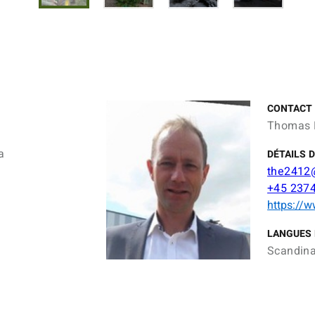
CONTACT
Thomas 
a
DÉTAILS 
the2412
+45 237
https://w
LANGUES 
Scandina