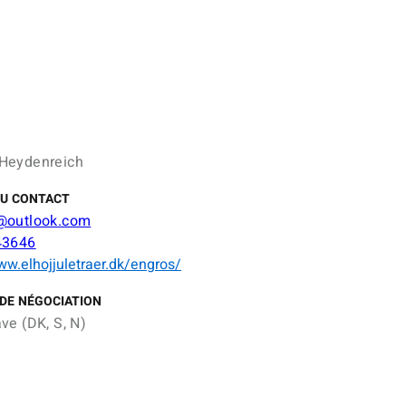
Heydenreich
DU CONTACT
@outlook.com
43646
ww.elhojjuletraer.dk/engros/
DE NÉGOCIATION
ve (DK, S, N)