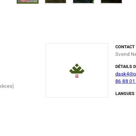
CONTACT
Svend N
DÉTAILS 
dask4@o
86 88 01
spèces)
LANGUES 