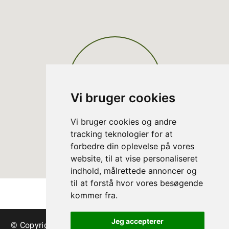
Vi bruger cookies
Vi bruger cookies og andre
tracking teknologier for at
forbedre din oplevelse på vores
website, til at vise personaliseret
indhold, målrettede annoncer og
til at forstå hvor vores besøgende
kommer fra.
Jeg accepterer
© Copyright Arbres de Noël danois – sapins et verdure