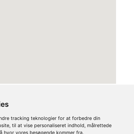
ies
dre tracking teknologier for at forbedre din
ite, til at vise personaliseret indhold, målrettede
stå hvor vores besøgende kommer fra.