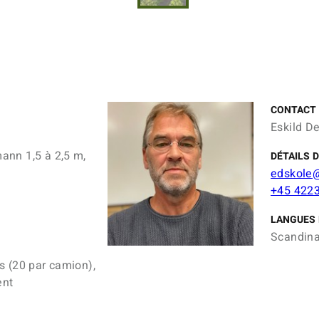
CONTACT
Eskild D
ann 1,5 à 2,5 m,
DÉTAILS 
edskole
+45 422
LANGUES 
Scandina
s (20 par camion),
ent