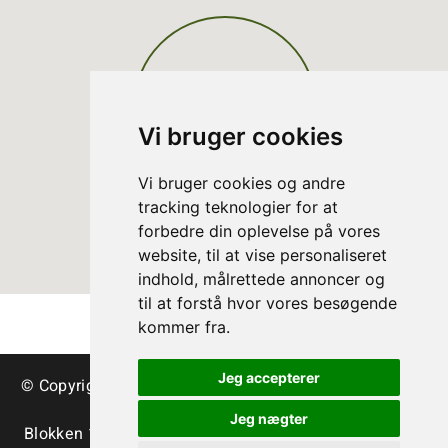
Vi bruger cookies
Vi bruger cookies og andre
tracking teknologier for at
forbedre din oplevelse på vores
website, til at vise personaliseret
indhold, målrettede annoncer og
til at forstå hvor vores besøgende
kommer fra.
Jeg accepterer
© Copyright Arbres de Noël danois – sapins et verdure
de décoration
Jeg nægter
Blokken 15 | DK-3460 Birkerød | Tlf.:
+45 45 35 24 12
|