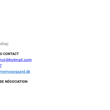
rdhøj
DU CONTACT
dhoj@hotmail.com
7
rnemosegaard.dk
DE NÉGOCIATION