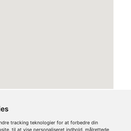
ies
dre tracking teknologier for at forbedre din
ite, til at vise personaliseret indhold, målrettede