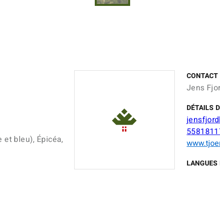
CONTACT
Jens Fjo
DÉTAILS 
jensfjor
5581811
 et bleu), Épicéa,
www.tjoe
LANGUES 