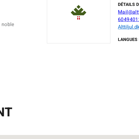
m
DÉTAILS 
Mail@altt
6049401
n noble
Alttiljul.d
LANGUES 
NT